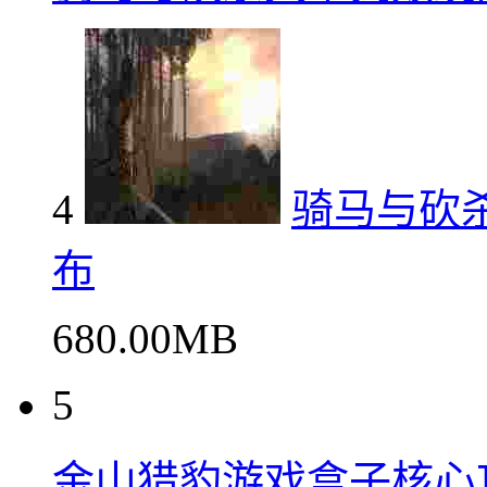
4
骑马与砍杀
布
680.00MB
5
金山猎豹游戏盒子核心