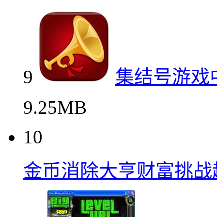
9
集结号游戏
9.25MB
10
金币消除大亨财富挑战