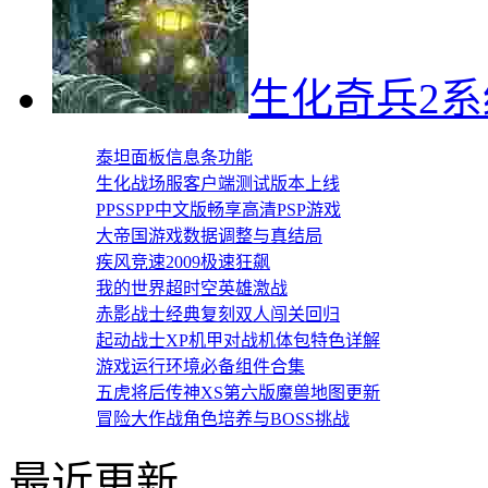
生化奇兵2
泰坦面板信息条功能
生化战场服客户端测试版本上线
PPSSPP中文版畅享高清PSP游戏
大帝国游戏数据调整与真结局
疾风竞速2009极速狂飙
我的世界超时空英雄激战
赤影战士经典复刻双人闯关回归
起动战士XP机甲对战机体包特色详解
游戏运行环境必备组件合集
五虎将后传神XS第六版魔兽地图更新
冒险大作战角色培养与BOSS挑战
最近更新