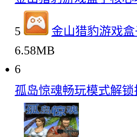
5
金山猎豹游戏盒
6.58MB
6
孤岛惊魂畅玩模式解锁