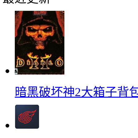
暗黑破坏神2大箱子背