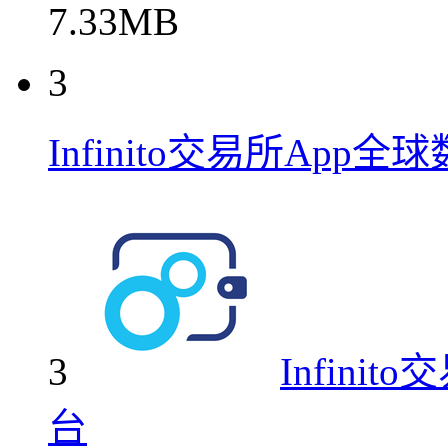
7.33MB
3
Infinito交易所Ap
3
Infin
台