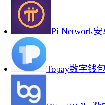
Pi Netwo
Topay数字