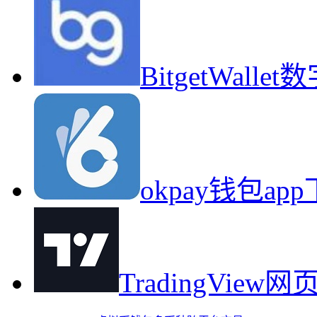
BitgetWal
okpay钱包a
TradingVie