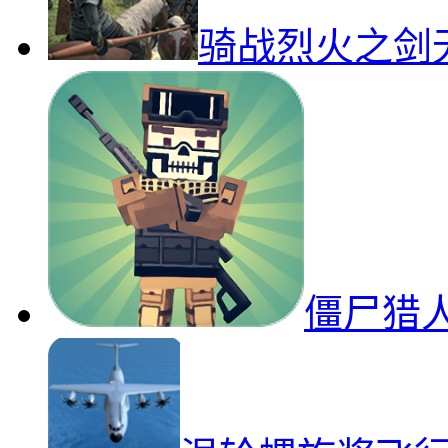
骑战烈火之剑
僵尸猎