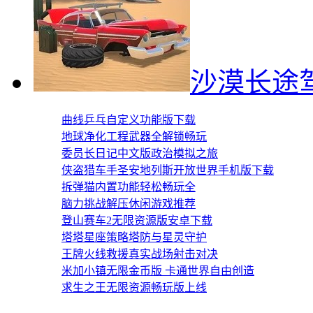
沙漠长途
曲线乒乓自定义功能版下载
地球净化工程武器全解锁畅玩
委员长日记中文版政治模拟之旅
侠盗猎车手圣安地列斯开放世界手机版下载
拆弹猫内置功能轻松畅玩全
脑力挑战解压休闲游戏推荐
登山赛车2无限资源版安卓下载
塔塔星座策略塔防与星灵守护
王牌火线救援真实战场射击对决
米加小镇无限金币版 卡通世界自由创造
求生之王无限资源畅玩版上线