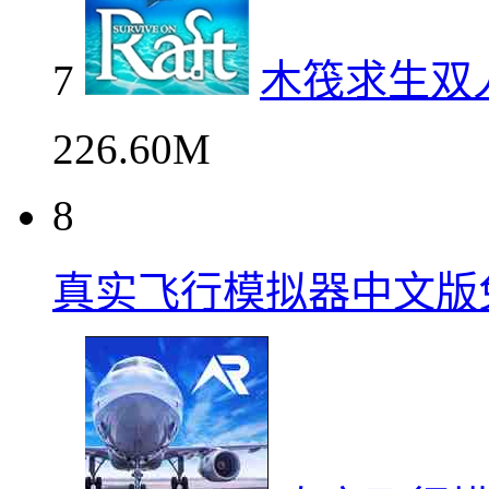
7
木筏求生双
226.60M
8
真实飞行模拟器中文版