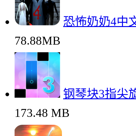
恐怖奶奶4中
78.88MB
钢琴块3指尖
173.48 MB