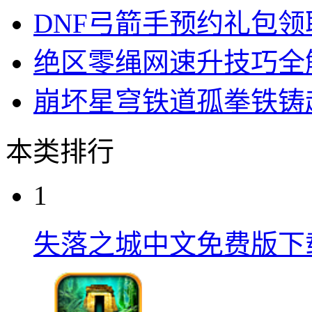
DNF弓箭手预约礼包
绝区零绳网速升技巧全
崩坏星穹铁道孤拳铁铸
本类排行
1
失落之城中文免费版下