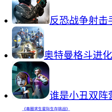
反恐战争射击
奥特曼格斗进化
谁是小丑双阵
《毒圈求生星际生存挑战》