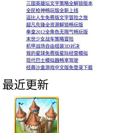
三国英雄坛文字策略全解锁版本
全民枪神畅玩版全新上线
逗比人生免费版文字冒险之旅
超凡先锋全资源解锁畅玩版
拳皇2012全角色无限气畅玩版
末世少女战车策略冒险
机甲战场自由组装3D对决
我的星球免费版星际经营模拟
现代巴士模拟器畅享驾驶
经典沙盒游戏中文版免登录下载
最近更新