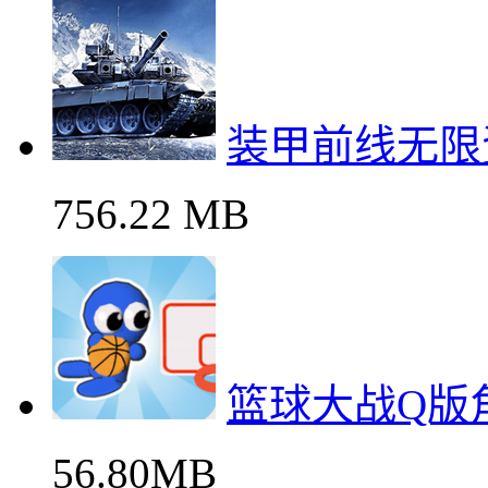
装甲前线无限
756.22 MB
篮球大战Q版
56.80MB