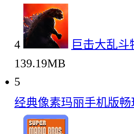
4
巨击大乱斗
139.19MB
5
经典像素玛丽手机版畅