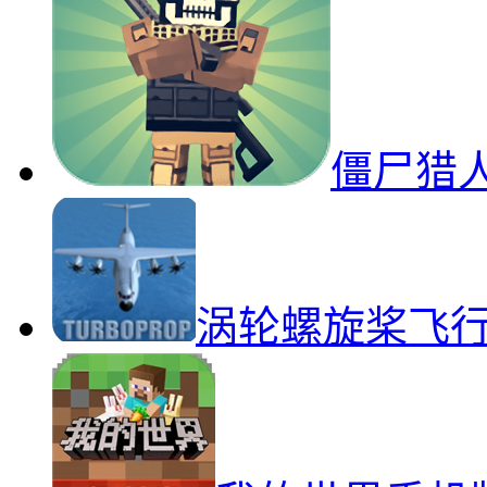
僵尸猎
涡轮螺旋桨飞