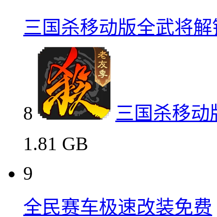
三国杀移动版全武将解
8
三国杀移动
1.81 GB
9
全民赛车极速改装免费