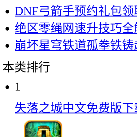
DNF弓箭手预约礼包
绝区零绳网速升技巧全
崩坏星穹铁道孤拳铁铸
本类排行
1
失落之城中文免费版下