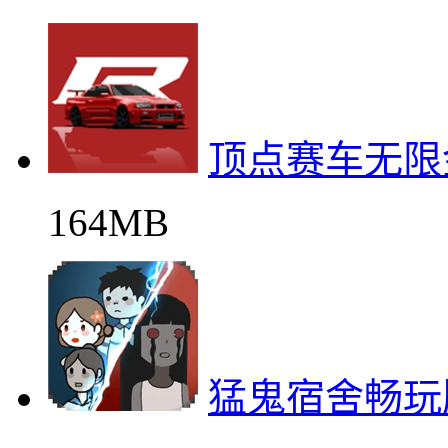
顶点赛车无限
164MB
猛鬼宿舍畅玩