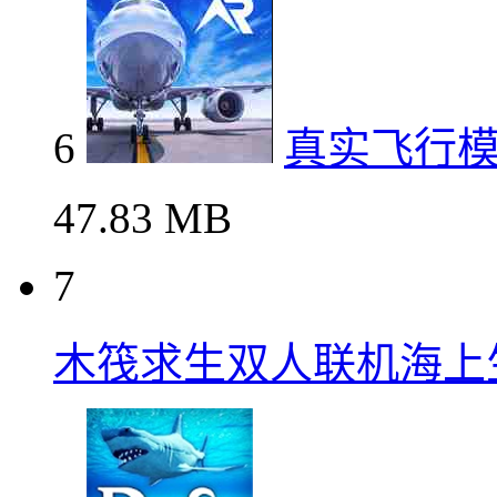
6
真实飞行
47.83 MB
7
木筏求生双人联机海上