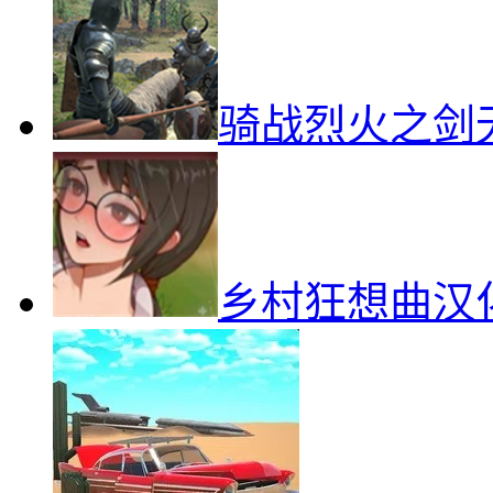
骑战烈火之剑
乡村狂想曲汉