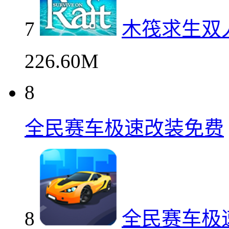
7
木筏求生双
226.60M
8
全民赛车极速改装免费
8
全民赛车极