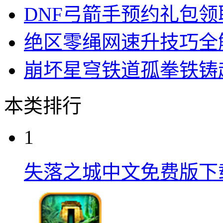
DNF弓箭手预约礼包
绝区零绳网速升技巧全
崩坏星穹铁道孤拳铁铸
本类排行
1
失落之城中文免费版下