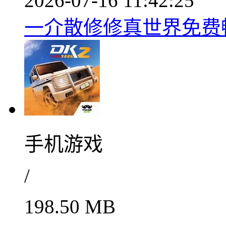
2026-07-16 11:42:25
一介散修修真世界免费畅玩
手机游戏
/
198.50 MB