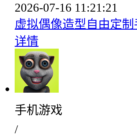
2026-07-16 11:21:21
虚拟偶像造型自由定制手册
详情
手机游戏
/