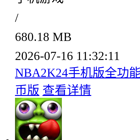
/
680.18 MB
2026-07-16 11:32:11
NBA2K24手机版全功能
币版
查看详情