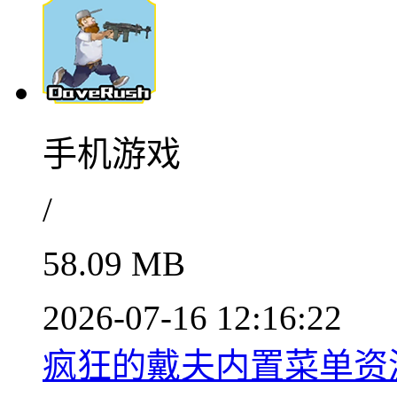
手机游戏
/
58.09 MB
2026-07-16 12:16:22
疯狂的戴夫内置菜单资源