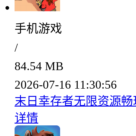
手机游戏
/
84.54 MB
2026-07-16 11:30:56
末日幸存者无限资源畅玩
详情