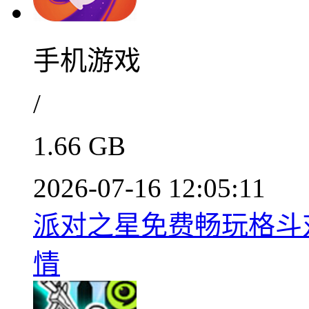
手机游戏
/
1.66 GB
2026-07-16 12:05:11
派对之星免费畅玩格斗对决
情