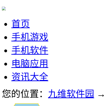
首页
手机游戏
手机软件
电脑应用
资讯大全
您的位置：
九维软件园