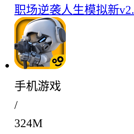
职场逆袭人生模拟新v2.1
手机游戏
/
324M