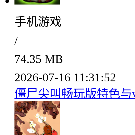
手机游戏
/
74.35 MB
2026-07-16 11:31:52
僵尸尖叫畅玩版特色与v4