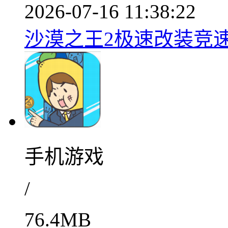
2026-07-16 11:38:22
沙漠之王2极速改装竞速挑
手机游戏
/
76.4MB