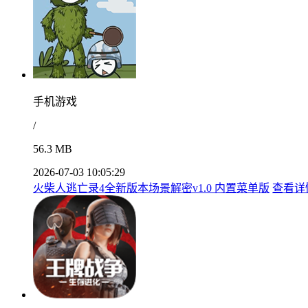
手机游戏
/
56.3 MB
2026-07-03 10:05:29
火柴人逃亡录4全新版本场景解密v1.0 内置菜单版
查看详