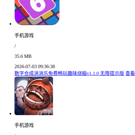
手机游戏
/
35.6 MB
2026-07-03 09:36:38
数字合成消消乐免费畅玩趣味烧脑v1.1.0 无限提示版
查看
手机游戏