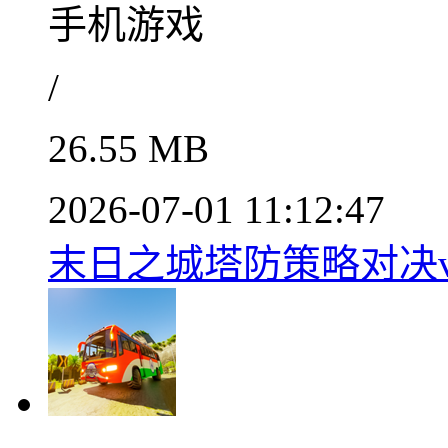
手机游戏
/
26.55 MB
2026-07-01 11:12:47
末日之城塔防策略对决v1