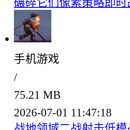
碾碎它们像素策略即时战斗
手机游戏
/
75.21 MB
2026-07-01 11:47:18
战地领域二战射击低模战