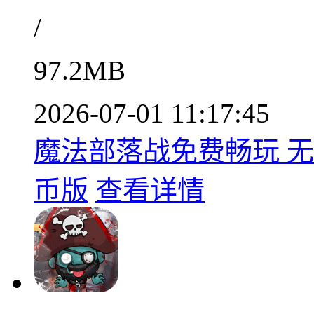
/
97.2MB
2026-07-01 11:17:45
魔法部落战免费畅玩 无限
币版
查看详情