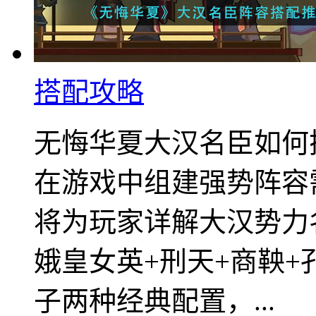
搭配攻略
无悔华夏大汉名臣如何
在游戏中组建强势阵容
将为玩家详解大汉势力
娥皇女英+刑天+商鞅+
子两种经典配置，...