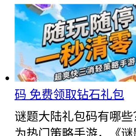
码 免费领取钻石礼包
谜题大陆礼包码有哪些
为热门策略手游，《谜