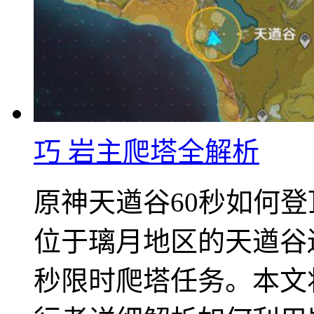
巧 岩主爬塔全解析
原神天遒谷60秒如何
位于璃月地区的天遒谷
秒限时爬塔任务。本文