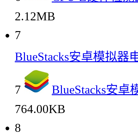
2.12MB
7
BlueStacks安卓模
7
BlueStack
764.00KB
8