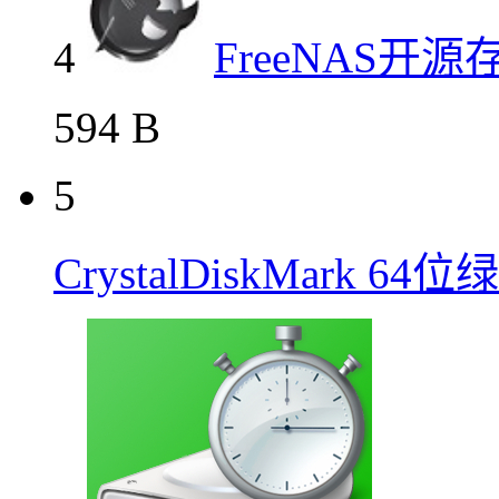
4
FreeNAS开
594 B
5
CrystalDiskMark