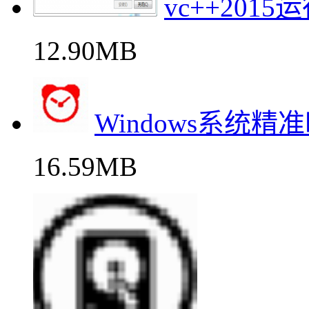
vc++201
12.90MB
Windows系统
16.59MB