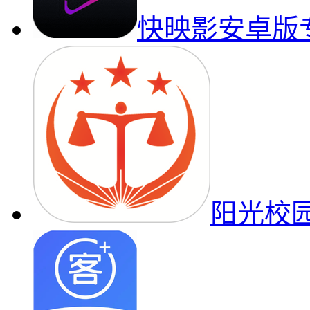
快映影安卓版
阳光校