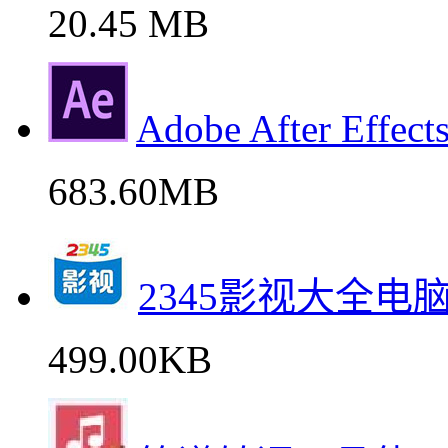
20.45 MB
Adobe After E
683.60MB
2345影视大全
499.00KB