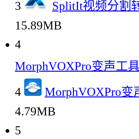
3
SplitIt视频
15.89MB
4
MorphVOXPro变声
4
MorphVOXP
4.79MB
5