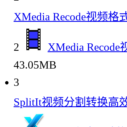
XMedia Recode视
2
XMedia Re
43.05MB
3
SplitIt视频分割转换