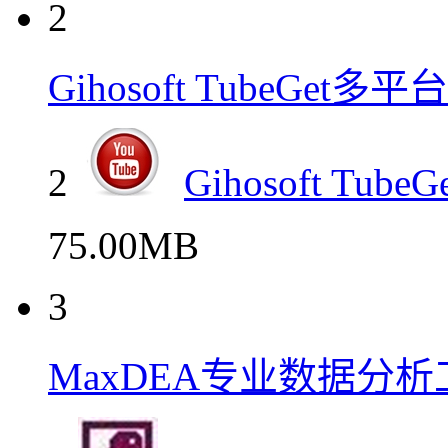
2
Gihosoft TubeGe
2
Gihosoft T
75.00MB
3
MaxDEA专业数据分析