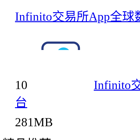
Infinito交易所Ap
10
Infin
台
281MB