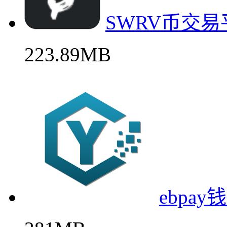
SWRV币交
223.89MB
ebpa