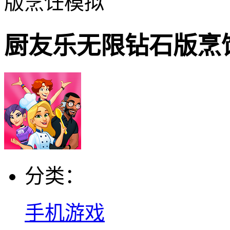
版烹饪模拟
厨友乐无限钻石版烹
分类：
手机游戏