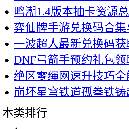
鸣潮1.4版本抽卡资源
弈仙牌手游兑换码合集
一波超人最新兑换码获
DNF弓箭手预约礼包
绝区零绳网速升技巧全
崩坏星穹铁道孤拳铁铸
本类排行