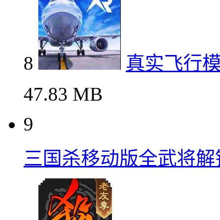
8
真实飞行
47.83 MB
9
三国杀移动版全武将解