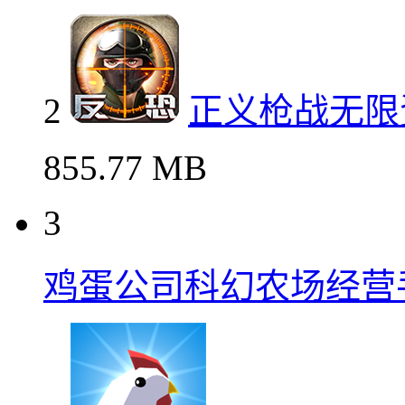
2
正义枪战无限
855.77 MB
3
鸡蛋公司科幻农场经营