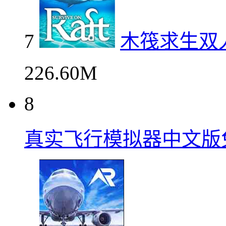
7
木筏求生双
226.60M
8
真实飞行模拟器中文版