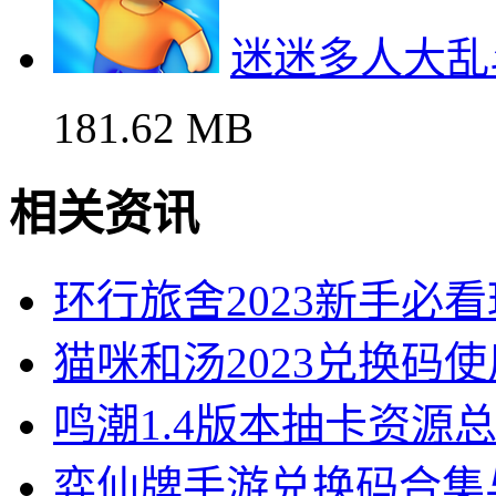
迷迷多人大乱
181.62 MB
相关资讯
环行旅舍2023新手必
猫咪和汤2023兑换码
鸣潮1.4版本抽卡资源
弈仙牌手游兑换码合集