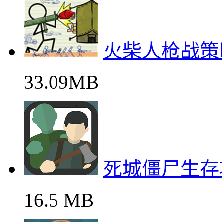
火柴人枪战策
33.09MB
死城僵尸生存
16.5 MB