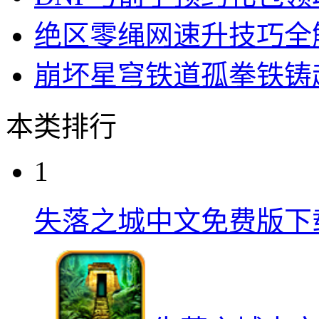
绝区零绳网速升技巧全
崩坏星穹铁道孤拳铁铸
本类排行
1
失落之城中文免费版下