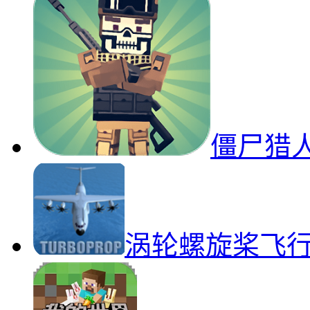
僵尸猎
涡轮螺旋桨飞