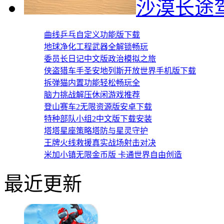
沙漠长途
曲线乒乓自定义功能版下载
地球净化工程武器全解锁畅玩
委员长日记中文版政治模拟之旅
侠盗猎车手圣安地列斯开放世界手机版下载
拆弹猫内置功能轻松畅玩全
脑力挑战解压休闲游戏推荐
登山赛车2无限资源版安卓下载
特种部队小组2中文版下载安装
塔塔星座策略塔防与星灵守护
王牌火线救援真实战场射击对决
米加小镇无限金币版 卡通世界自由创造
最近更新