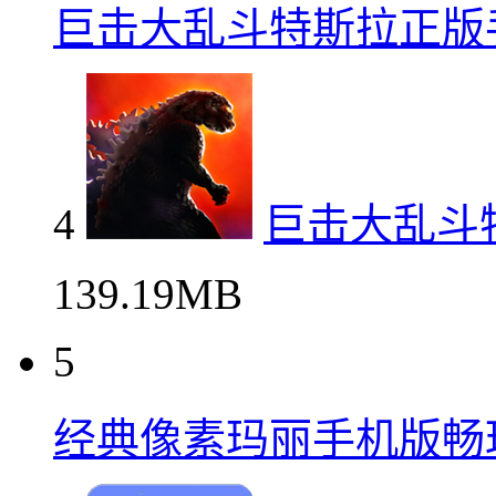
巨击大乱斗特斯拉正版
4
巨击大乱斗
139.19MB
5
经典像素玛丽手机版畅