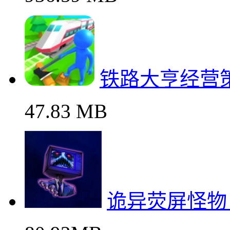
铁路大亨经营
47.83 MB
诡异荧屏怪物