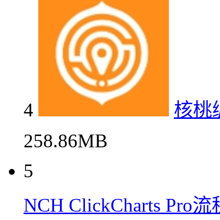
4
核桃
258.86MB
5
NCH ClickCharts 