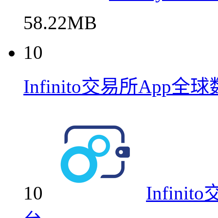
58.22MB
10
Infinito交易所Ap
10
Infin