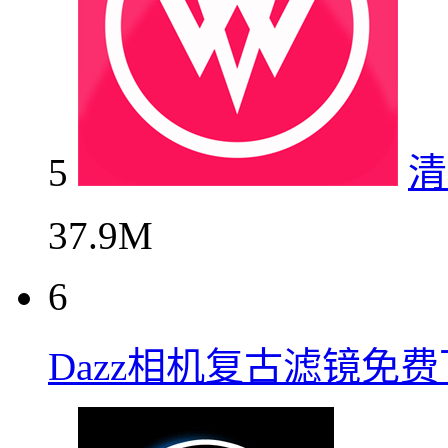
5
清
37.9M
6
Dazz相机复古滤镜免