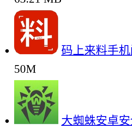
码上来料手机
50M
大蜘蛛安卓安