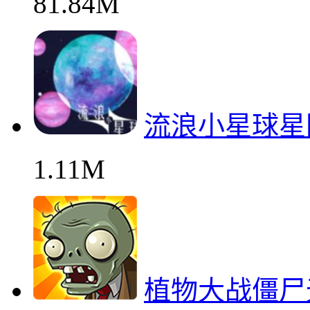
81.84M
流浪小星球星
1.11M
植物大战僵尸