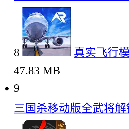
8
真实飞行
47.83 MB
9
三国杀移动版全武将解