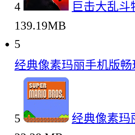
4
巨击大乱斗
139.19MB
5
经典像素玛丽手机版畅
5
经典像素玛