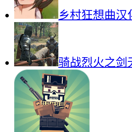
乡村狂想曲汉
骑战烈火之剑