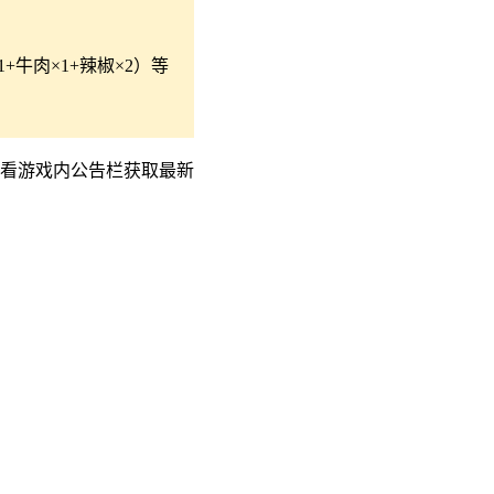
+牛肉×1+辣椒×2）等
查看游戏内公告栏获取最新