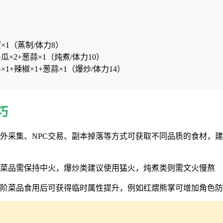
×1（蒸制/体力8）
瓜×2+葱蒜×1（炖煮/体力10）
×1+辣椒×1+葱蒜×1（爆炒/体力14）
巧
过野外采集、NPC交易、副本掉落等方式可获取不同品质的食材，
制类菜品需保持中火，爆炒类建议使用猛火，炖煮类则需文火慢熬
分高阶菜品食用后可获得临时属性提升，例如红煨熊掌可增加角色防