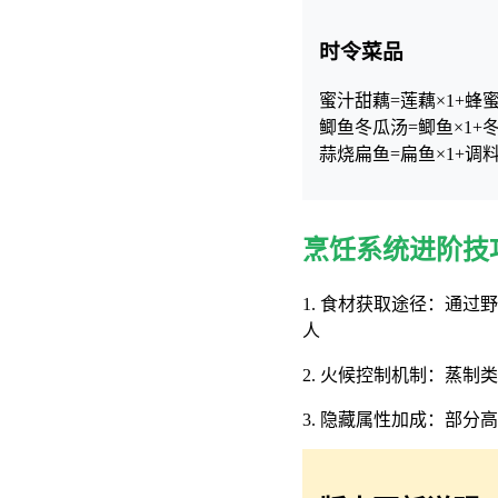
时令菜品
蜜汁甜藕=莲藕×1+蜂蜜
鲫鱼冬瓜汤=鲫鱼×1+冬
蒜烧扁鱼=扁鱼×1+调料
烹饪系统进阶技
1. 食材获取途径：通
人
2. 火候控制机制：蒸
3. 隐藏属性加成：部