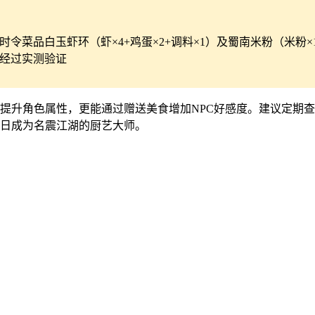
令菜品白玉虾环（虾×4+鸡蛋×2+调料×1）及蜀南米粉（米粉×1
经过实测验证
提升角色属性，更能通过赠送美食增加NPC好感度。建议定期
日成为名震江湖的厨艺大师。