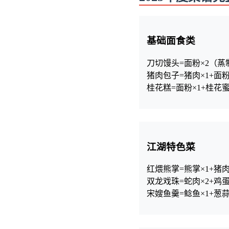
基础面食类
刀切馒头=面粉×2（蒸
猪肉包子=猪肉×1+面粉
桂花糕=面粉×1+桂花蜜
江湖特色菜
红煨熊掌=熊掌×1+猪肉
双龙戏珠=蛇肉×2+鸡蛋
宋嫂鱼羹=鲶鱼×1+葱蒜