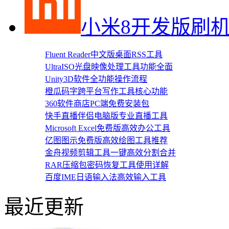
小米8开发版刷
Fluent Reader中文版桌面RSS工具
UltraISO光盘映像处理工具功能全面
Unity3D软件全功能操作流程
橙瓜码字跨平台写作工具核心功能
360软件商店PC端免费安装包
快手直播伴侣电脑版专业直播工具
Microsoft Excel免费版高效办公工具
亿图图示免费版高效绘图工具推荐
金舟视频剪辑工具一键高效分割合并
RAR压缩包密码恢复工具使用详解
百度IME日语输入法高效输入工具
最近更新