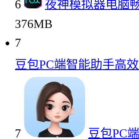
6
夜神模拟器电脑
376MB
7
豆包PC端智能助手高
7
豆包PC