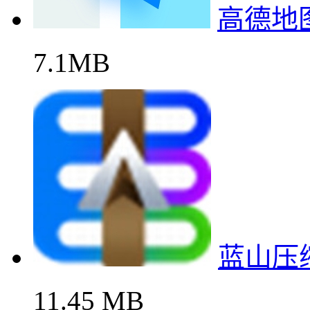
高德地
7.1MB
蓝山压
11.45 MB