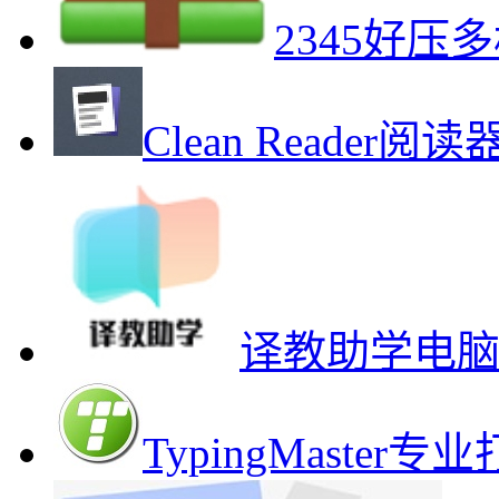
2345好
Clean Reade
译教助学电
TypingMast